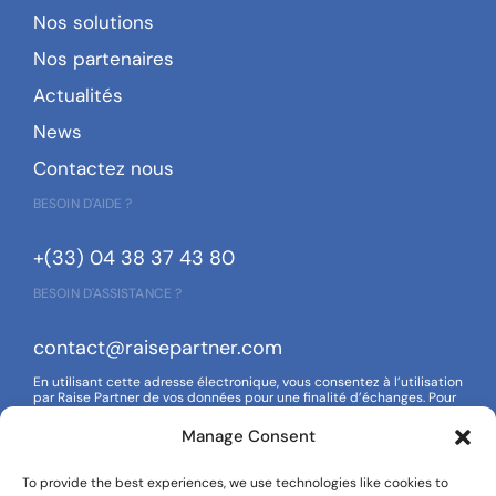
Nos solutions
Nos partenaires
Actualités
News
Contactez nous
BESOIN D'AIDE ?
+(33) 04 38 37 43 80
BESOIN D'ASSISTANCE ?
contact@raisepartner.com
En utilisant cette adresse électronique, vous consentez à l’utilisation
par Raise Partner de vos données pour une finalité d’échanges. Pour
en savoir plus sur la gestion de vos données et de vos droits,
reportez-vous à notre politique de confidentialité.
Manage Consent
To provide the best experiences, we use technologies like cookies to